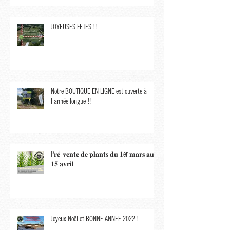
JOYEUSES FÊTES !!
Notre BOUTIQUE EN LIGNE est ouverte à
l'année longue !!
P𝐫𝐞́-𝐯𝐞𝐧𝐭𝐞 𝐝𝐞 𝐩𝐥𝐚𝐧𝐭𝐬 𝐝𝐮 𝟏er 𝐦𝐚𝐫𝐬 𝐚𝐮
𝟏𝟓 𝐚𝐯𝐫𝐢𝐥