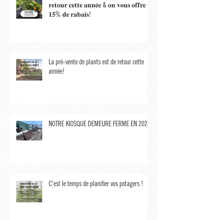
🪴 𝐍𝐨𝐭𝐫𝐞 𝐩𝐫𝐞́-𝐯𝐞𝐧𝐭𝐞 𝐝𝐞 𝐩𝐥𝐚𝐧𝐭𝐬 𝐞𝐬𝐭 𝐝𝐞
𝐫𝐞𝐭𝐨𝐮𝐫 𝐜𝐞𝐭𝐭𝐞 𝐚𝐧𝐧𝐞́𝐞 & 𝐨𝐧 𝐯𝐨𝐮𝐬 𝐨𝐟𝐟𝐫𝐞
𝟏𝟓% 𝐝𝐞 𝐫𝐚𝐛𝐚𝐢𝐬!
La pré-vente de plants est de retour cette
année!
NOTRE KIOSQUE DEMEURE FERMÉ EN 2023,
C'est le temps de planifier vos potagers !