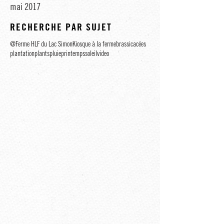
juillet 2017
juin 2017
mai 2017
RECHERCHE PAR SUJET
@Ferme HLF du Lac Simon
Kiosque à la ferme
brassicacées
plantation
plants
pluie
printemps
soleil
video