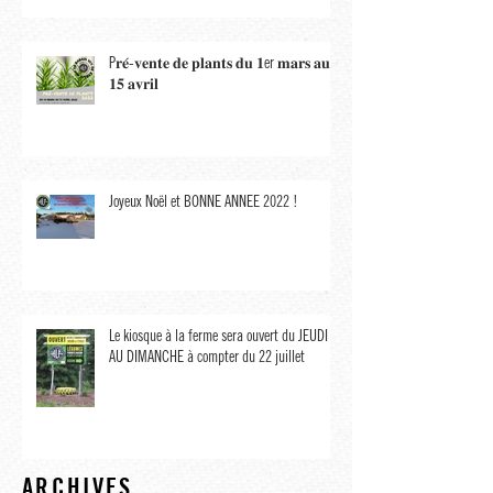
P𝐫𝐞́-𝐯𝐞𝐧𝐭𝐞 𝐝𝐞 𝐩𝐥𝐚𝐧𝐭𝐬 𝐝𝐮 𝟏er 𝐦𝐚𝐫𝐬 𝐚𝐮
𝟏𝟓 𝐚𝐯𝐫𝐢𝐥
Joyeux Noël et BONNE ANNÉE 2022 !
Le kiosque à la ferme sera ouvert du JEUDI
AU DIMANCHE à compter du 22 juillet
ARCHIVES