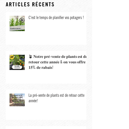
ARTICLES RÉCENTS
C'est le temps de planifier vos potagers !
🪴 𝐍𝐨𝐭𝐫𝐞 𝐩𝐫𝐞́-𝐯𝐞𝐧𝐭𝐞 𝐝𝐞 𝐩𝐥𝐚𝐧𝐭𝐬 𝐞𝐬𝐭 𝐝𝐞
𝐫𝐞𝐭𝐨𝐮𝐫 𝐜𝐞𝐭𝐭𝐞 𝐚𝐧𝐧𝐞́𝐞 & 𝐨𝐧 𝐯𝐨𝐮𝐬 𝐨𝐟𝐟𝐫𝐞
𝟏𝟓% 𝐝𝐞 𝐫𝐚𝐛𝐚𝐢𝐬!
La pré-vente de plants est de retour cette
année!