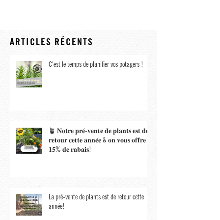
ARTICLES RÉCENTS
C'est le temps de planifier vos potagers !
🪴 𝐍𝐨𝐭𝐫𝐞 𝐩𝐫𝐞́-𝐯𝐞𝐧𝐭𝐞 𝐝𝐞 𝐩𝐥𝐚𝐧𝐭𝐬 𝐞𝐬𝐭 𝐝𝐞
𝐫𝐞𝐭𝐨𝐮𝐫 𝐜𝐞𝐭𝐭𝐞 𝐚𝐧𝐧𝐞́𝐞 & 𝐨𝐧 𝐯𝐨𝐮𝐬 𝐨𝐟𝐟𝐫𝐞
𝟏𝟓% 𝐝𝐞 𝐫𝐚𝐛𝐚𝐢𝐬!
La pré-vente de plants est de retour cette
année!