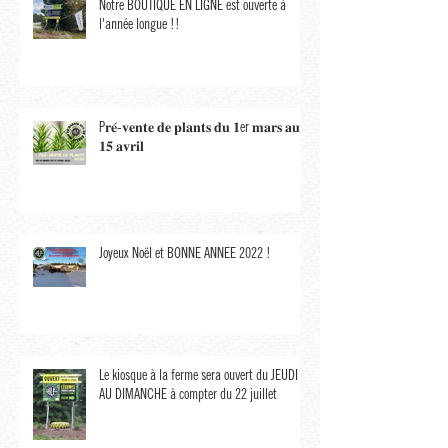
Notre BOUTIQUE EN LIGNE est ouverte à
l'année longue !!
P𝐫𝐞́-𝐯𝐞𝐧𝐭𝐞 𝐝𝐞 𝐩𝐥𝐚𝐧𝐭𝐬 𝐝𝐮 𝟏er 𝐦𝐚𝐫𝐬 𝐚𝐮
𝟏𝟓 𝐚𝐯𝐫𝐢𝐥
Joyeux Noël et BONNE ANNÉE 2022 !
Le kiosque à la ferme sera ouvert du JEUDI
AU DIMANCHE à compter du 22 juillet