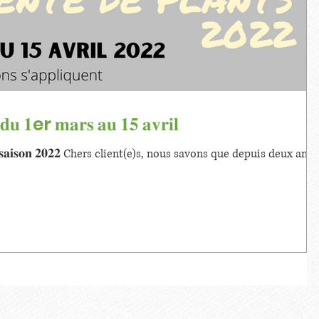
 𝐝𝐮 𝟏er 𝐦𝐚𝐫𝐬 𝐚𝐮 𝟏𝟓 𝐚𝐯𝐫𝐢𝐥
𝐨𝐮𝐫 𝐥𝐚 𝐬𝐚𝐢𝐬𝐨𝐧 𝟐𝟎𝟐𝟐 Chers client(e)s, nous savons que depuis deux ans,