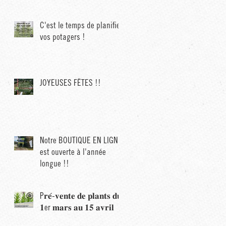
C'est le temps de planifier
vos potagers !
JOYEUSES FÊTES !!
Notre BOUTIQUE EN LIGNE
est ouverte à l'année
longue !!
P𝐫𝐞́-𝐯𝐞𝐧𝐭𝐞 𝐝𝐞 𝐩𝐥𝐚𝐧𝐭𝐬 𝐝𝐮
𝟏er 𝐦𝐚𝐫𝐬 𝐚𝐮 𝟏𝟓 𝐚𝐯𝐫𝐢𝐥