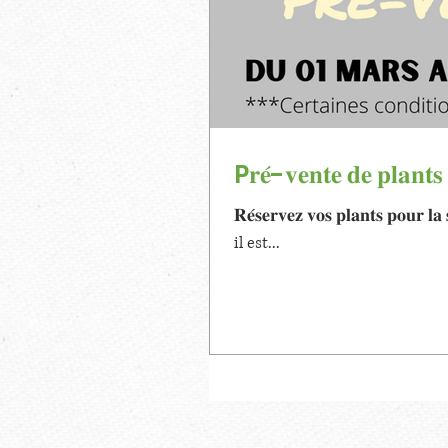
P𝐫𝐞́-𝐯𝐞𝐧𝐭𝐞 𝐝𝐞 𝐩𝐥𝐚𝐧𝐭
𝐑𝐞́𝐬𝐞𝐫𝐯𝐞𝐳 𝐯𝐨𝐬 𝐩𝐥𝐚𝐧𝐭𝐬 𝐩
il est...