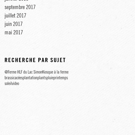
septembre 2017
juillet 2017
juin 2017
mai 2017
RECHERCHE PAR SUJET
@Ferme HLF du Lac Simon
Kiosque à la ferme
brassicacées
plantation
plants
pluie
printemps
soleil
video
L
OS
LLES