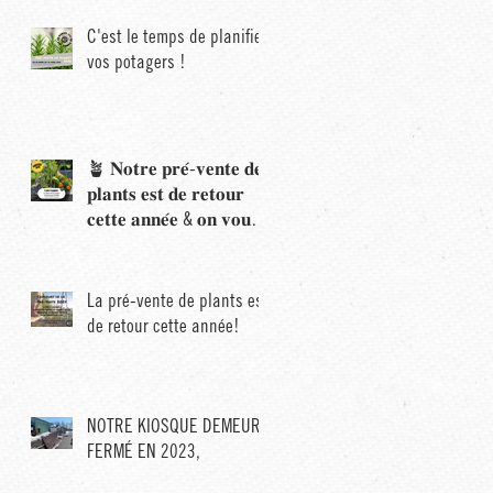
C'est le temps de planifier
vos potagers !
🪴 𝐍𝐨𝐭𝐫𝐞 𝐩𝐫𝐞́-𝐯𝐞𝐧𝐭𝐞 𝐝𝐞
𝐩𝐥𝐚𝐧𝐭𝐬 𝐞𝐬𝐭 𝐝𝐞 𝐫𝐞𝐭𝐨𝐮𝐫
𝐜𝐞𝐭𝐭𝐞 𝐚𝐧𝐧𝐞́𝐞 & 𝐨𝐧 𝐯𝐨𝐮𝐬
𝐨𝐟𝐟𝐫𝐞 𝟏𝟓% 𝐝𝐞 𝐫𝐚𝐛𝐚𝐢𝐬!
La pré-vente de plants est
de retour cette année!
NOTRE KIOSQUE DEMEURE
FERMÉ EN 2023,