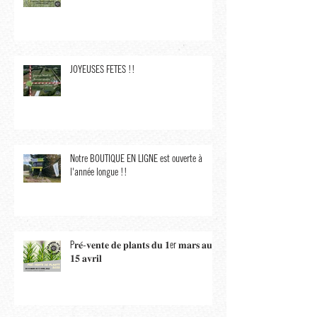
C'est le temps de planifier vos potagers !
JOYEUSES FÊTES !!
Notre BOUTIQUE EN LIGNE est ouverte à
l'année longue !!
P𝐫𝐞́-𝐯𝐞𝐧𝐭𝐞 𝐝𝐞 𝐩𝐥𝐚𝐧𝐭𝐬 𝐝𝐮 𝟏er 𝐦𝐚𝐫𝐬 𝐚𝐮