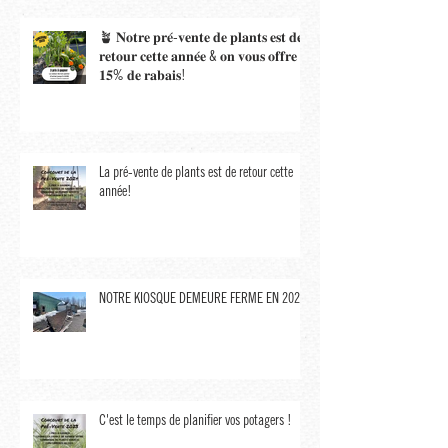
C'est le temps de planifier vos potagers !
🪴 𝐍𝐨𝐭𝐫𝐞 𝐩𝐫𝐞́-𝐯𝐞𝐧𝐭𝐞 𝐝𝐞 𝐩𝐥𝐚𝐧𝐭𝐬 𝐞𝐬𝐭 𝐝𝐞
𝐫𝐞𝐭𝐨𝐮𝐫 𝐜𝐞𝐭𝐭𝐞 𝐚𝐧𝐧𝐞́𝐞 & 𝐨𝐧 𝐯𝐨𝐮𝐬 𝐨𝐟𝐟𝐫𝐞
𝟏𝟓% 𝐝𝐞 𝐫𝐚𝐛𝐚𝐢𝐬!
La pré-vente de plants est de retour cette
année!
NOTRE KIOSQUE DEMEURE FERMÉ EN 2023,